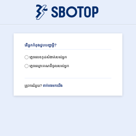
តើ​អ្នក​កំពុង​ជួប​បញ្ហា​អ្វី?
ភ្លេចលេខកូដសំងាត់របស់អ្នក
ភ្លេចឈ្មោះគណនីចូលរបស់អ្នក
ត្រូវការ​ជំនួយ?
ទាក់ទង​មក​យើង